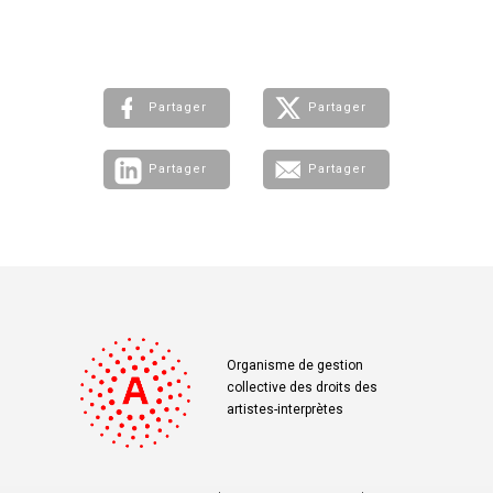
La mise à jour de votre numéro de sécurité sociale
ainsi que vos
informations personnelles
(coordonnées bancaires et postales, fiscales …) se
fait à partir de votre
compte
(espace personnel).
Partager
Partager
Les droits exclusifs en quelques mots :
Partager
Partager
Il s’agit d’accords collectifs négociés par les
syndicats des secteurs de l’audiovisuel et du
cinéma qui fixent des rémunérations pour
l’exploitation secondaire des interprétations des
artistes. L’Adami est désignée pour les gérer.
En savoir plus
sur les autres droits.
Organisme de gestion
collective des droits des
artistes-interprètes
Partager
Ce contenu vous a-t-il été utile :
Oui
-
Non