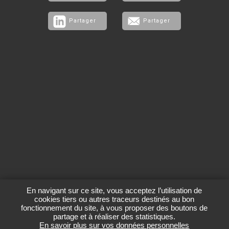
Partager
Partager
Organisme de gestion
collective des droits des
artistes-interprètes
Contact
Salle de presse
En navigant sur ce site, vous acceptez l’utilisation de
Téléchargements
Crédits
cookies tiers ou autres traceurs destinés au bon
fonctionnement du site, à vous proposer des boutons de
Vos données personnelles
partage et à réaliser des statistiques.
En savoir plus sur vos données personnelles