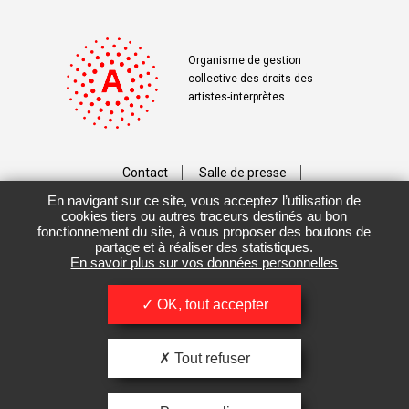
Organisme de gestion
collective des droits des
artistes-interprètes
Contact
Salle de presse
En navigant sur ce site, vous acceptez l’utilisation de
Téléchargements
Crédits
cookies tiers ou autres traceurs destinés au bon
fonctionnement du site, à vous proposer des boutons de
Vos données personnelles
partage et à réaliser des statistiques.
En savoir plus sur vos données personnelles
Mentions légales / CGU
OK, tout accepter
Tout refuser