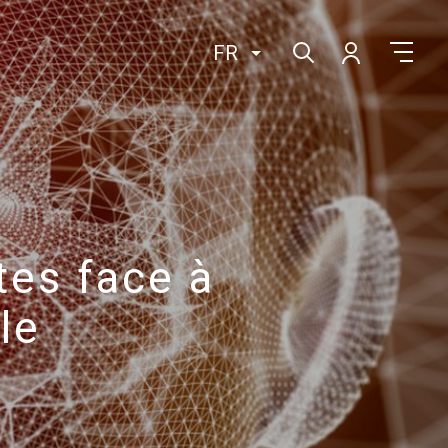
FR
ètes face à
lle
s