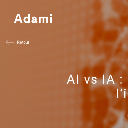
Retour
AI vs IA :
l’