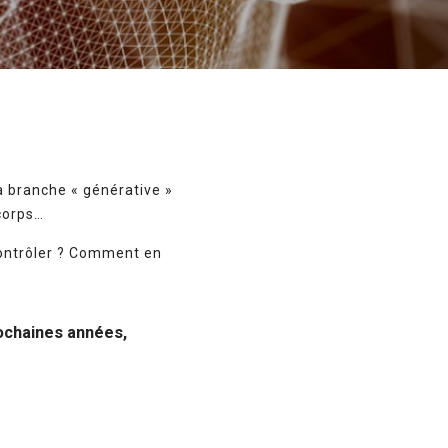
sa branche « générative »
 corps…
 contrôler ? Comment en
rochaines années,