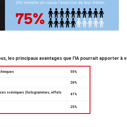
ous, les principaux avantages que l’IA pourrait apporter à 
chniques
55%
26%
ces scéniques (hologrammes, effets
41%
25%