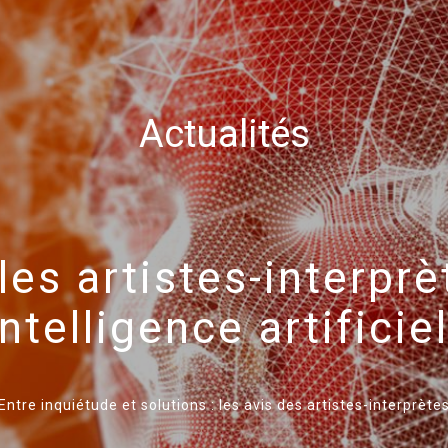
Actualités
 les artistes-interpr
intelligence artificie
Entre inquiétude et solutions : les avis des artistes-interprète