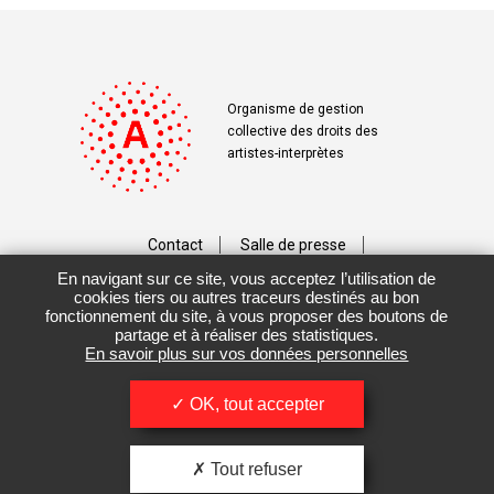
Organisme de gestion
collective des droits des
artistes-interprètes
Contact
Salle de presse
En navigant sur ce site, vous acceptez l’utilisation de
Téléchargements
Crédits
cookies tiers ou autres traceurs destinés au bon
fonctionnement du site, à vous proposer des boutons de
Vos données personnelles
partage et à réaliser des statistiques.
En savoir plus sur vos données personnelles
Mentions légales / CGU
OK, tout accepter
Tout refuser