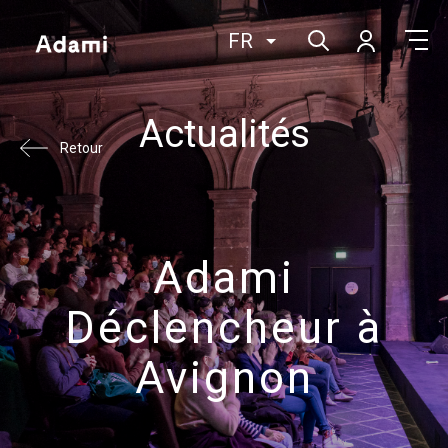
FR
Actualités
Retour
Adami
Déclencheur à
Avignon