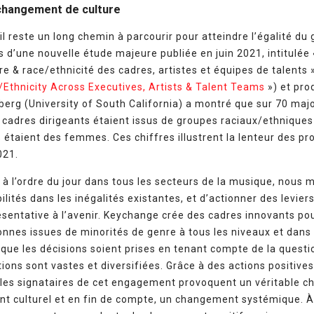
 changement de culture
’il reste un long chemin à parcourir pour atteindre l’égalité du 
 d’une nouvelle étude majeure publiée en juin 2021, intitulée 
nre & race/ethnicité des cadres, artistes et équipes de talents 
Ethnicity Across Executives, Artists & Talent Teams
») et prod
berg (University of South California) a montré que sur 70 majo
cadres dirigeants étaient issus de groupes raciaux/ethnique
% étaient des femmes. Ces chiffres illustrent la lenteur des p
021.
à l’ordre du jour dans tous les secteurs de la musique, nous m
lités dans les inégalités existantes, et d’actionner des levi
ésentative à l’avenir. Keychange crée des cadres innovants po
nes issues de minorités de genre à tous les niveaux et dans 
n que les décisions soient prises en tenant compte de la questi
ions sont vastes et diversifiées. Grâce à des actions positive
 les signataires de cet engagement provoquent un véritable c
t culturel et en fin de compte, un changement systémique. À 