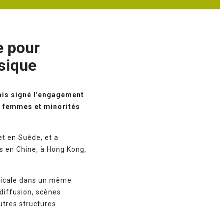
e pour
usique
ais signé l’engagement
s femmes et minorités
t en Suède, et a
s en Chine, à Hong Kong,
usicale dans un même
diffusion, scènes
utres structures