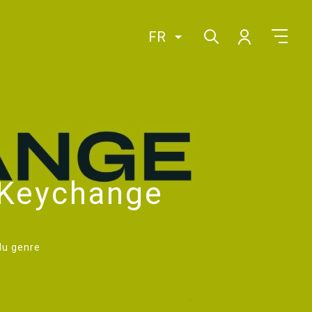
FR
 Keychange
du genre