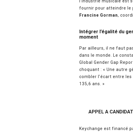
l’industrie musicale est
fournir pour atteindre le 
Francine Gorman
, coor
Intégrer l’égalité du ge
moment
Par ailleurs, il ne faut 
dans le monde. Le consta
Global Gender Gap Repor
choquant : « Une autre g
combler l’écart entre le
135,6 ans. »
APPEL A CANDIDA
Keychange est financé p