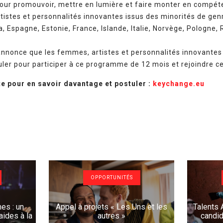
 pour promouvoir, mettre en lumière et faire monter en comp
rtistes et personnalités innovantes issus des minorités de gen
 Espagne, Estonie, France, Islande, Italie, Norvège, Pologne, 
nnonce que les femmes, artistes et personnalités innovantes
er pour participer à ce programme de 12 mois et rejoindre ce
te pour en savoir davantage et postuler :
keychange.eu
OPPORTUNITÉS
es : un
Appel à projets « Les Uns et les
Talents 
ides à la
autres »
candid