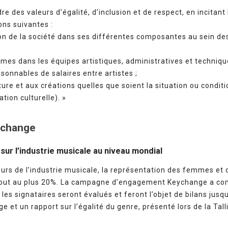
 des valeurs d’égalité, d’inclusion et de respect, en incitant 
ons suivantes :
on de la société dans ses différentes composantes au sein des
s dans les équipes artistiques, administratives et techniques
isonnables de salaires entre artistes ;
ulture et aux créations quelles que soient la situation ou condi
ion culturelle). »
ychange
ur l’industrie musicale au niveau mondial
eurs de l’industrie musicale, la représentation des femmes et
t tout au plus 20%. La campagne d’engagement Keychange a co
 les signataires seront évalués et feront l’objet de bilans jusq
 et un rapport sur l’égalité du genre, présenté lors de la Tal