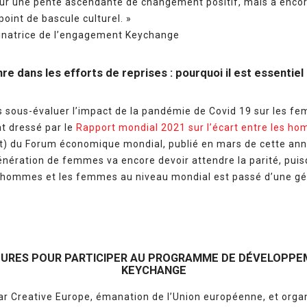
 sur une pente ascendante de changement positif, mais a enco
point de bascule culturel. »
dinatrice de l’engagement Keychange
nre dans les efforts de reprises : pourquoi il est essentie
pas sous-évaluer l’impact de la pandémie de Covid 19 sur les f
t dressé par le
Rapport mondial 2021 sur l’écart entre les h
t) du Forum économique mondial, publié en mars de cette ann
énération de femmes va encore devoir attendre la parité, pui
s hommes et les femmes au niveau mondial est passé d’une gé
TURES POUR PARTICIPER AU PROGRAMME DE DÉVELOPPE
KEYCHANGE
ar Creative Europe, émanation de l’Union européenne, et org