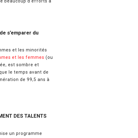
re beaucoup d’efforts à
l de s’emparer du
emmes et les minorités
ommes et les femmes
(ou
ée, est sombre et
sque le temps avant de
nération de 99,5 ans à
MENT DES TALENTS
anise un programme