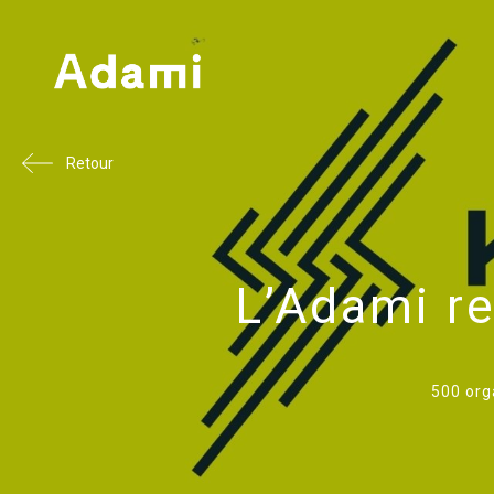
Retour
L’Adami r
500 org