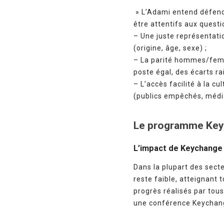
» L’Adami entend défendre
être attentifs aux questi
– Une juste représentati
(origine, âge, sexe) ;
– La parité hommes/femme
poste égal, des écarts ra
– L’accès facilité à la c
(publics empêchés, médiat
Le programme Ke
L’impact de Keychange s
Dans la plupart des sect
reste faible, atteignan
progrès réalisés par tous
une conférence Keychange