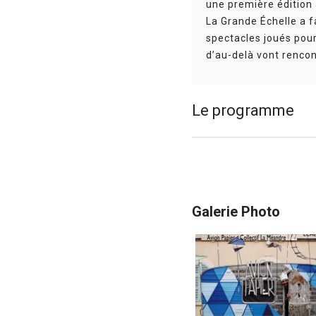
une première édition
La Grande Échelle a fa
spectacles joués pour
d’au-delà vont rencon
Le programme
Plock !
– 4+ – Acrobatie 
55 min.
Cie Grensgeval – Hanne 
Face à sa toile posée au
Galerie Photo
Remettra-t-il un peu de
performance à mi-chemin d
les outils à sa dispositi
Pollock), partagée par u
L’Envol
– 6+ – Théâtre, 
Cie Nokill – Auteurs et in