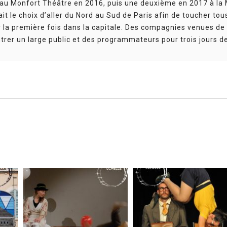
 au Monfort Théâtre en 2016, puis une deuxième en 2017 à la 
it le choix d’aller du Nord au Sud de Paris afin de toucher tou
 la première fois dans la capitale. Des compagnies venues de 
trer un large public et des programmateurs pour trois jours de
et peinture – le 19 oct. à 10h et 18h, le 20 oct. à 10h et 14h –
Vandersteene, Mahlu Mertens
 sol, un peintre s’interroge sur la meilleure façon de terminer
 bleu ? Un peu de blanc ? Imaginée par la compagnie flamande
u cirque et de l’art contemporain, où l’artiste, face à l’erreur
on. Une immersion exceptionnelle dans l’histoire de l’art (le dr
n public placé au plus près. N’ayez pas peur des éclaboussures,
cinéma, magie, musique – le 19 oct. à 13h45 et 20h – grande s
terprètes : Léon et Bertrand Lenclos