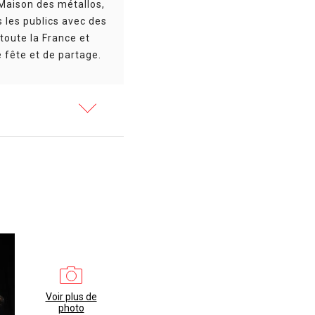
Maison des métallos,
s les publics avec des
toute la France et
 fête et de partage.
 grande salle / durée :
 sa composition.
 Grensgeval, une
, la rature, utilise tous
ipping, de Jackson
 tout est prévu !
alle / durée : 1h
Voir plus de
photo