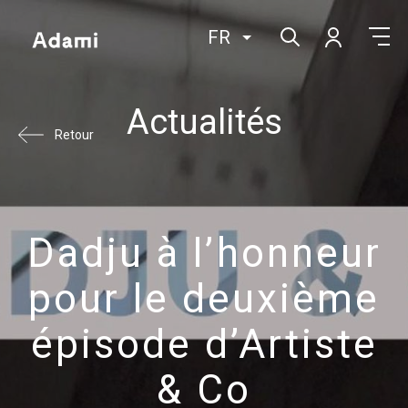
FR
Actualités
Retour
Dadju à l’honneur
pour le deuxième
épisode d’Artiste
& Co