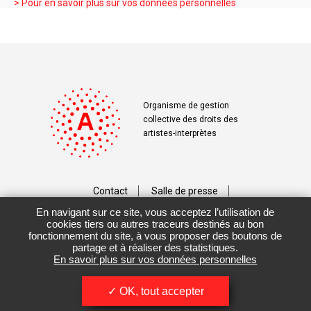
> Pour en savoir plus sur vos données personnelles
Organisme de gestion
collective des droits des
artistes-interprètes
Contact
Salle de presse
En navigant sur ce site, vous acceptez l’utilisation de
Téléchargements
Crédits
cookies tiers ou autres traceurs destinés au bon
fonctionnement du site, à vous proposer des boutons de
Vos données personnelles
partage et à réaliser des statistiques.
En savoir plus sur vos données personnelles
Mentions légales / CGU
OK, tout accepter