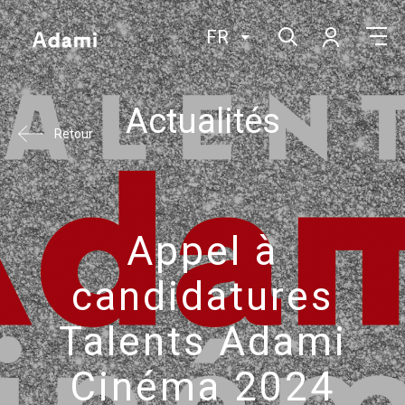
FR
Actualités
Retour
Appel à
candidatures
Talents Adami
Cinéma 2024