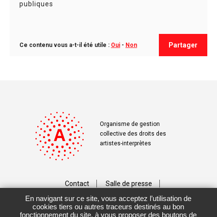
publiques
Partager
Ce contenu vous a-t-il été utile :
Oui
-
Non
Organisme de gestion
collective des droits des
artistes-interprètes
Contact
Salle de presse
En navigant sur ce site, vous acceptez l’utilisation de
Téléchargements
Crédits
cookies tiers ou autres traceurs destinés au bon
fonctionnement du site, à vous proposer des boutons de