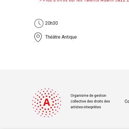
> Plus d’infos sur les Talents Adami Jazz 
20h30
Théâtre Antique
Organisme de gestion
Co
collective des droits des
artistes-interprètes