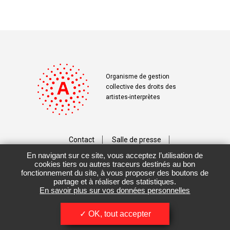
Organisme de gestion
collective des droits des
artistes-interprètes
Contact
Salle de presse
En navigant sur ce site, vous acceptez l’utilisation de
Téléchargements
Crédits
cookies tiers ou autres traceurs destinés au bon
fonctionnement du site, à vous proposer des boutons de
Vos données personnelles
partage et à réaliser des statistiques.
En savoir plus sur vos données personnelles
Mentions légales / CGU
OK, tout accepter