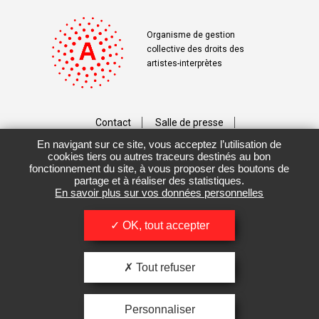
Organisme de gestion
collective des droits des
artistes-interprètes
Contact
Salle de presse
En navigant sur ce site, vous acceptez l’utilisation de
Téléchargements
Crédits
cookies tiers ou autres traceurs destinés au bon
fonctionnement du site, à vous proposer des boutons de
Vos données personnelles
partage et à réaliser des statistiques.
En savoir plus sur vos données personnelles
Mentions légales / CGU
OK, tout accepter
Tout refuser
Personnaliser