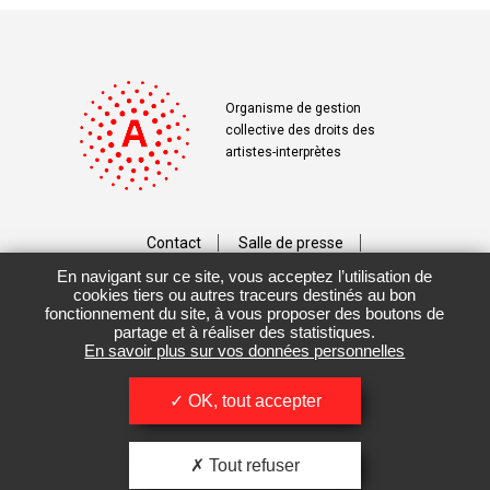
Organisme de gestion
collective des droits des
artistes-interprètes
Contact
Salle de presse
En navigant sur ce site, vous acceptez l’utilisation de
Téléchargements
Crédits
cookies tiers ou autres traceurs destinés au bon
fonctionnement du site, à vous proposer des boutons de
Vos données personnelles
partage et à réaliser des statistiques.
En savoir plus sur vos données personnelles
Mentions légales / CGU
OK, tout accepter
Tout refuser