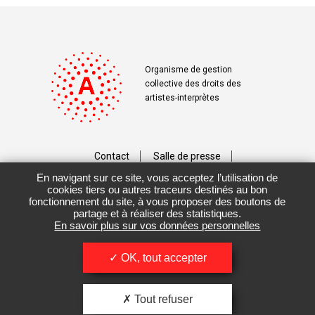
Organisme de gestion
collective des droits des
artistes-interprètes
Contact
Salle de presse
En navigant sur ce site, vous acceptez l’utilisation de
Téléchargements
Crédits
cookies tiers ou autres traceurs destinés au bon
fonctionnement du site, à vous proposer des boutons de
Vos données personnelles
partage et à réaliser des statistiques.
En savoir plus sur vos données personnelles
Mentions légales / CGU
OK, tout accepter
Tout refuser