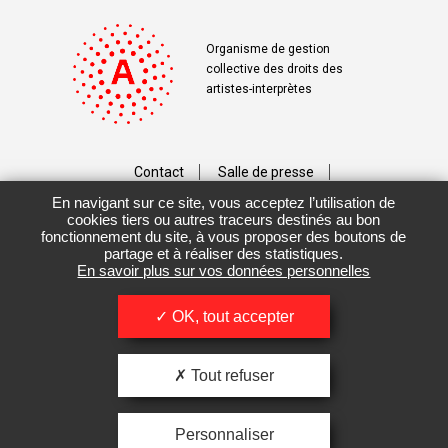
Organisme de gestion
collective des droits des
artistes-interprètes
Contact
Salle de presse
En navigant sur ce site, vous acceptez l’utilisation de
Téléchargements
Crédits
cookies tiers ou autres traceurs destinés au bon
fonctionnement du site, à vous proposer des boutons de
Vos données personnelles
partage et à réaliser des statistiques.
En savoir plus sur vos données personnelles
Mentions légales / CGU
OK, tout accepter
Tout refuser
Personnaliser