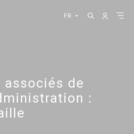
FR
 associés de
dministration :
ille