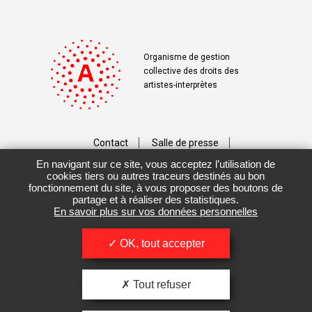
Organisme de gestion
collective des droits des
artistes-interprètes
Contact
Salle de presse
En navigant sur ce site, vous acceptez l’utilisation de
Téléchargements
Crédits
cookies tiers ou autres traceurs destinés au bon
fonctionnement du site, à vous proposer des boutons de
Vos données personnelles
partage et à réaliser des statistiques.
En savoir plus sur vos données personnelles
Mentions légales / CGU
OK, tout accepter
Tout refuser