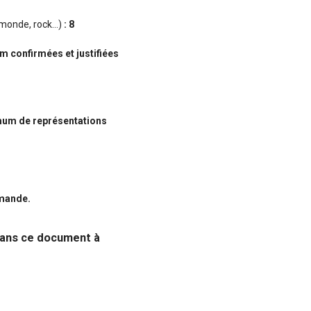
 monde, rock…)
: 8
m confirmées et justifiées
mum de représentations
emande.
 dans ce document à