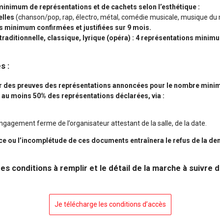
nimum de représentations et de cachets selon l’esthétique :
elles
(chanson/pop, rap, électro, métal, comédie musicale, musique du
s minimum confirmées et justifiées sur 9 mois.
raditionnelle, classique, lyrique (opéra) : 4 représentations minimu
s :
ir des preuves des représentations annoncées pour le nombre mini
et au moins 50% des représentations
déclarées, via :
engagement ferme de l’organisateur attestant de la salle, de la date.
nce ou l’incomplétude de ces documents entraînera le refus de la d
s conditions à remplir et le détail de la marche à suivre
Je télécharge les conditions d’accès