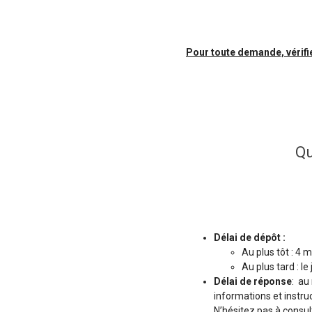
Pour toute demande, vérifie
Qu
Délai de dépôt :
Au plus tôt : 4 
Au plus tard : l
Délai de réponse
: au
informations et instru
N’hésitez pas à consult