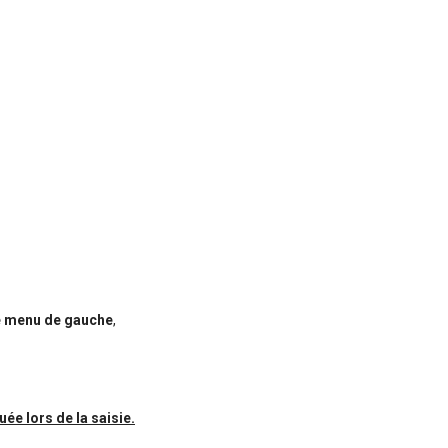
?
e menu de gauche
,
ée lors de la saisie.