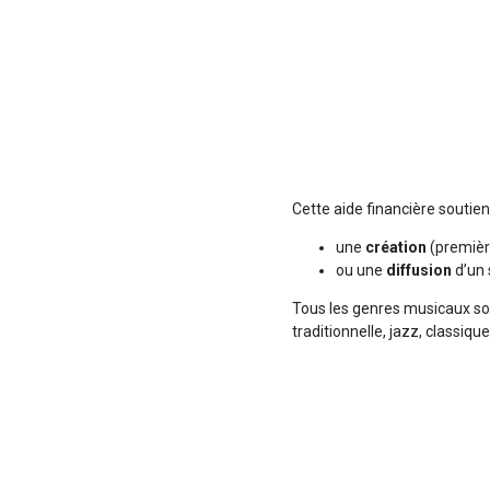
Cette aide financière soutien
une
création
(première
ou une
diffusion
d’un 
Tous les genres musicaux so
traditionnelle, jazz, classiq