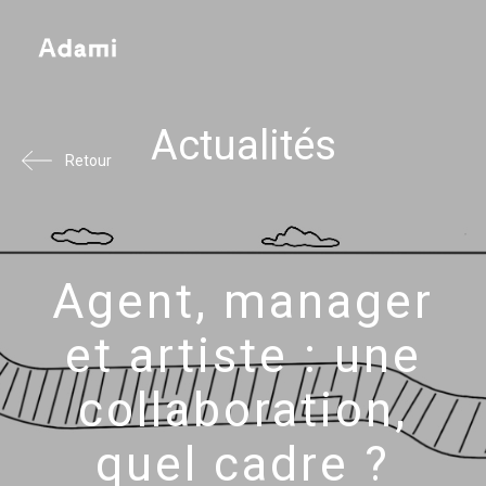
Actualités
Retour
Agent, manager
et artiste : une
collaboration,
quel cadre ?