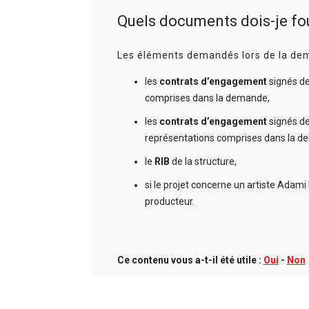
Quels documents dois-je fou
Les éléments demandés lors de la de
les
contrats d’engagement
signés des
comprises dans la demande,
les
contrats d’engagement
signés de
représentations comprises dans la d
le
RIB
de la structure,
si le projet concerne un artiste Adami 
producteur.
Ce contenu vous a-t-il été utile :
Oui
-
Non